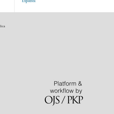
Español
lica