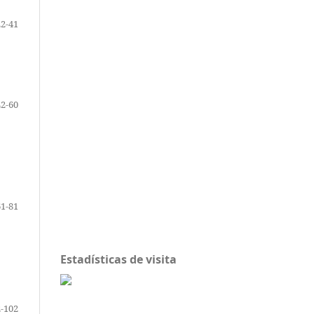
22-41
42-60
61-81
Estadísticas de visita
-102