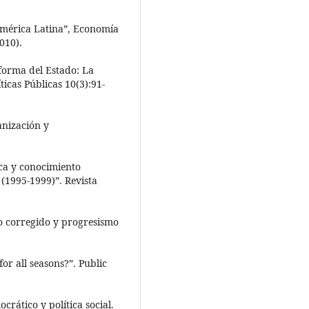
América Latina”, Economía
010).
eforma del Estado: La
ticas Públicas 10(3):91-
anización y
ica y conocimiento
(1995-1999)”. Revista
o corregido y progresismo
r all seasons?”. Public
crático y política social.