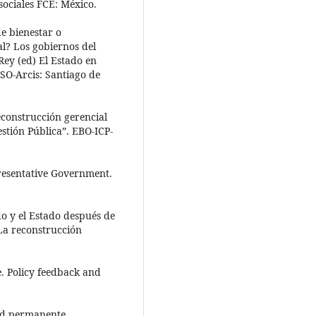
sociales FCE: México.
e bienestar o
al? Los gobiernos del
ey (ed) El Estado en
SO-Arcis: Santiago de
construcción gerencial
estión Pública”. EBO-ICP-
resentative Government.
o y el Estado después de
La reconstrucción
e. Policy feedback and
dad permanente.