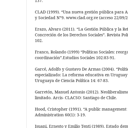
137.
CLAD (1999). “Una nueva gestión pública para 
y Sociedad Nº9. www.clad.org.ve (acceso 22/09/2
Erazo, Alvaro (2011). “La Gestión Pública y la R
Concreción de los Derechos Sociales”. Revista Polí
102.
Franco, Rolando (1999) “Políticas Sociales: reorg
coordinación”.Estudios Sociales 102:83-91.
Garcé, Adolfo y Gustavo De Armas (2004). “Polít
especializado: La reforma educativa en Uruguay 
Uruguaya de Ciencia Política 14: 67-83.
Garretón, Manuel Antonio (2012). Neoliberalism
limitado. Arcis- CLACSO: Santiago de Chile.
Hood, Cristopher (1991). “A public management fo
Administration 60(1): 3-19.
Isuani, Ernesto y Emilio Tenti (1989). Estado demo