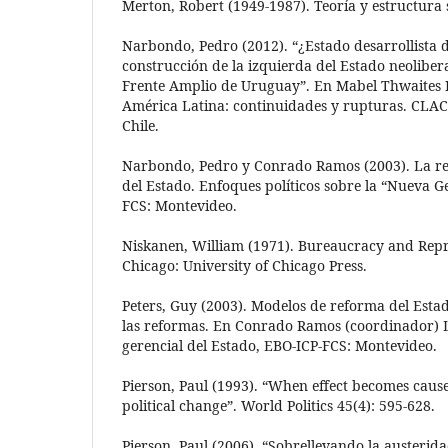
Merton, Robert (1949-1987). Teoría y estructura 
Narbondo, Pedro (2012). “¿Estado desarrollista d
construcción de la izquierda del Estado neoliber
Frente Amplio de Uruguay”. En Mabel Thwaites R
América Latina: continuidades y rupturas. CLAC
Chile.
Narbondo, Pedro y Conrado Ramos (2003). La re
del Estado. Enfoques políticos sobre la “Nueva G
FCS: Montevideo.
Niskanen, William (1971). Bureaucracy and Rep
Chicago: University of Chicago Press.
Peters, Guy (2003). Modelos de reforma del Estad
las reformas. En Conrado Ramos (coordinador) 
gerencial del Estado, EBO-ICP-FCS: Montevideo.
Pierson, Paul (1993). “When effect becomes caus
political change”. World Politics 45(4): 595-628.
Pierson, Paul (2006). “Sobrellevando la austeri