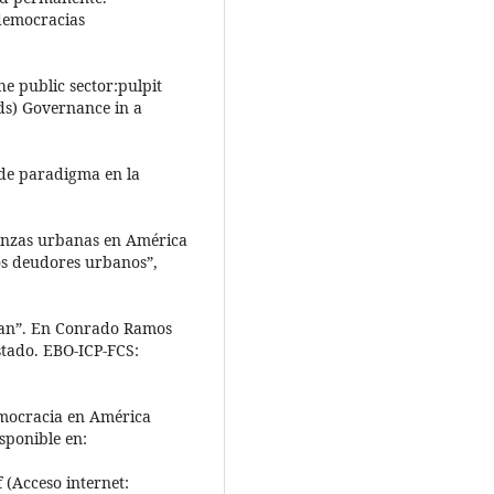
 democracias
he public sector:pulpit
eds) Governance in a
de paradigma en la
anzas urbanas en América
los deudores urbanos”,
man”. En Conrado Ramos
stado. EBO-ICP-FCS:
democracia en América
sponible en:
 (Acceso internet: