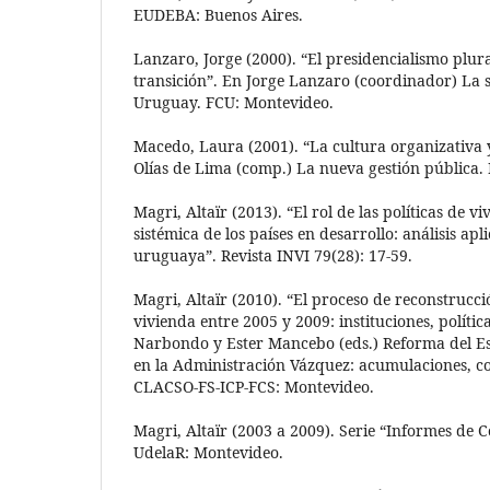
EUDEBA: Buenos Aires.
Lanzaro, Jorge (2000). “El presidencialismo plura
transición”. En Jorge Lanzaro (coordinador) La 
Uruguay. FCU: Montevideo.
Macedo, Laura (2001). “La cultura organizativa y
Olías de Lima (comp.) La nueva gestión pública. 
Magri, Altaïr (2013). “El rol de las políticas de vi
sistémica de los países en desarrollo: análisis apl
uruguaya”. Revista INVI 79(28): 17-59.
Magri, Altaïr (2010). “El proceso de reconstrucci
vivienda entre 2005 y 2009: instituciones, polític
Narbondo y Ester Mancebo (eds.) Reforma del Est
en la Administración Vázquez: acumulaciones, con
CLACSO-FS-ICP-FCS: Montevideo.
Magri, Altaïr (2003 a 2009). Serie “Informes de 
UdelaR: Montevideo.