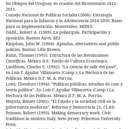
los Obispos del Uruguay en ocasión del Bicentenario 1811–
2011.
Consejo Nacional de Políticas Sociales (2008). Estrategia
Nacional para la Infancia y la Adolescencia 2010-2030. Bases
para su implementación. Montevideo: MIDES.
DAHL, Robert A. (1989). La poliarquía. Participación y
oposición. Buenos Aires: REI.
Kingdom, John W. (1984). Agendas, alternatives and public
policies. Boston: Litle Brown.
Kuhn, Thomas (1995). Estructura de las Revoluciones
Científicas. México D.F.: Fondo de Cultura Económica.
Lindblom, Charles E. (1992). “La ciencia de salir del paso”,
en Luis F. Aguilar Villanueva (Comp.), La Hechura de las
Políticas. México D.F: M. A. Porrúa.
Lowi, Theodore (1994). “Políticas públicas, estudios de caso y
teoría política”. En Luis F. Aguilar Villanueva (Comp.) La
Hechura de las Políticas. México D.F: M. A. Porrúa.
Mayntz, Renate (2001). “El Estado y la sociedad civil en la
gobernanza moderna”. Reforma y Democracia 21, CLAD.
Putnam, Robert (1993). Making democracy work. Civic
traditions in modern Italy. New Jersey: Princeton University
Press.