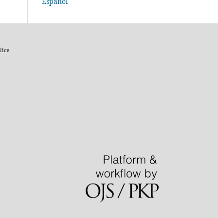
Español
lica