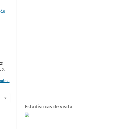
 de
2).
a
,
5
,
index.
Estadísticas de visita