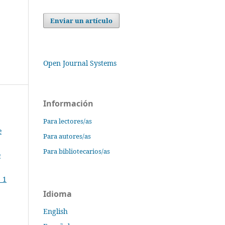
Enviar un artículo
Open Journal Systems
Información
Para lectores/as
e
Para autores/as
Para bibliotecarios/as
e
 1
Idioma
English