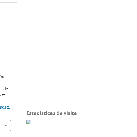
ón:
os de
 De
index.
Estadísticas de visita