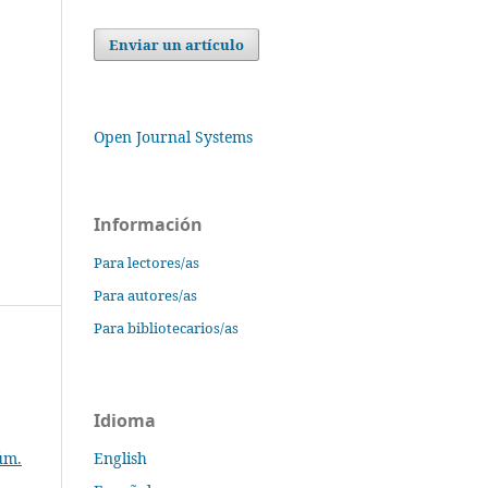
Enviar un artículo
Open Journal Systems
Información
Para lectores/as
Para autores/as
Para bibliotecarios/as
Idioma
úm.
English