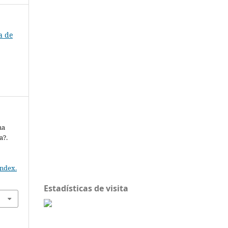
a de
na
a?.
index.
Estadísticas de visita