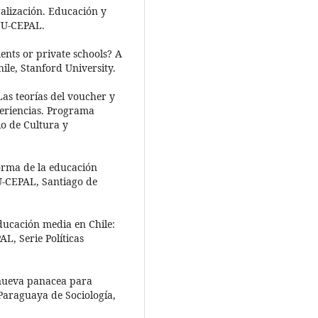
tralización. Educación y
ONU-CEPAL.
ents or private schools? A
le, Stanford University.
Las teorías del voucher y
periencias. Programa
io de Cultura y
forma de la educación
NU-CEPAL, Santiago de
educación media en Chile:
AL, Serie Políticas
 nueva panacea para
 Paraguaya de Sociología,