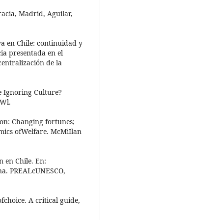
acia, Madrid, Aguilar,
va en Chile: continuidad y
ia presentada en el
entralización de la
le Ignoring Culture?
 Wl.
ion: Changing fortunes;
mics ofWelfare. McMiIlan
n en Chile. En:
tina. PREALcUNESCO,
choice. A critical guide,