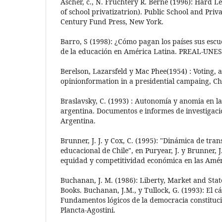
Ascher, c., N. Fruchtery R. Berne (1996): Hard L
of school privatizatrion). Public School and Priva
Century Fund Press, New York.
Barro, S (1998): ¿Cómo pagan los países sus escu
de la educación en América Latina. PREAL-UNES
Berelson, Lazarsfeld y Mac Phee(1954) : Voting, a
opinionformation in a presidential campaing, Chi
Braslavsky, C. (1993) : Autonomía y anomia en l
argentina. Documentos e informes de investigac
Argentina.
Brunner, J. J. y Cox, C. (1995): "Dinámica de tra
educacional de Chile", en Puryear, J. y Brunner, J.
equidad y competitividad económica en las Améri
Buchanan, J. M. (1986): Liberty, Market and Sta
Books. Buchanan, J.M., y Tullock, G. (1993): El c
Fundamentos lógicos de la democracia constituci
Plancta-Agostini.