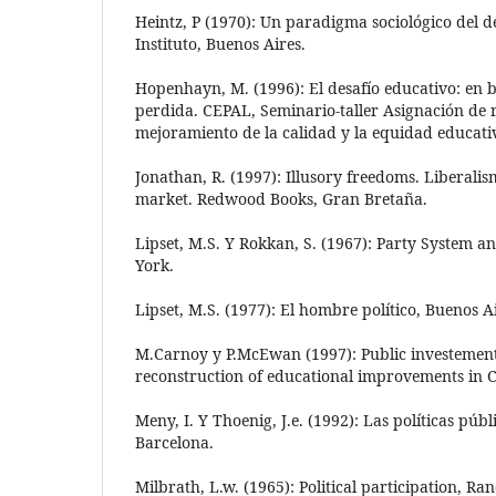
Heintz, P (1970): Un paradigma sociológico del de
Instituto, Buenos Aires.
Hopenhayn, M. (1996): El desafío educativo: en 
perdida. CEPAL, Seminario-taller Asignación de 
mejoramiento de la calidad y la equidad educativ
Jonathan, R. (1997): Illusory freedoms. Liberali
market. Redwood Books, Gran Bretaña.
Lipset, M.S. Y Rokkan, S. (1967): Party System 
York.
Lipset, M.S. (1977): El hombre político, Buenos Ai
M.Carnoy y P.McEwan (1997): Public investement
reconstruction of educational improvements in Ch
Meny, I. Y Thoenig, J.e. (1992): Las políticas públi
Barcelona.
Milbrath, L.w. (1965): Political participation, 