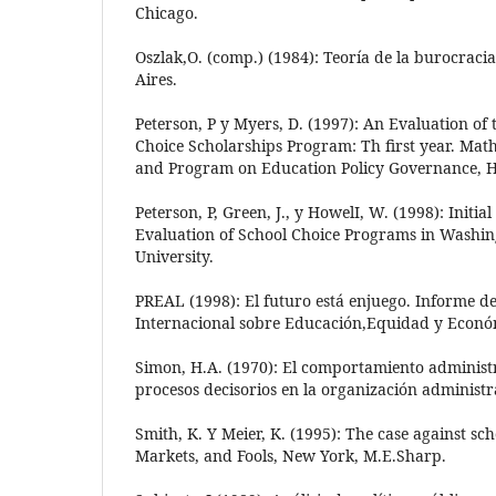
Chicago.
Oszlak,O. (comp.) (1984): Teoría de la burocracia
Aires.
Peterson, P y Myers, D. (1997): An Evaluation of
Choice Scholarships Program: Th first year. Mat
and Program on Education Policy Governance, H
Peterson, P, Green, J., y HowelI, W. (1998): Initi
Evaluation of School Choice Programs in Washi
University.
PREAL (1998): El futuro está enjuego. Informe d
Internacional sobre Educación,Equidad y Económ
Simon, H.A. (1970): El comportamiento administr
procesos decisorios en la organización administr
Smith, K. Y Meier, K. (1995): The case against scho
Markets, and Fools, New York, M.E.Sharp.