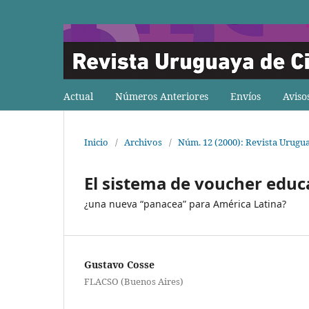
Actual
Números Anteriores
Envíos
Aviso
Inicio
/
Archivos
/
Núm. 12 (2000): Revista Urugua
El sistema de voucher educ
¿una nueva “panacea” para América Latina?
Gustavo Cosse
FLACSO (Buenos Aires)