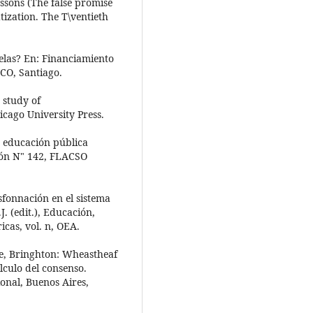
essons (The false promise
tization. The T\ventieth
elas? En: Financiamiento
CO, Santiago.
 study of
cago University Press.
a educación pública
ión N" 142, FLACSO
nsfonnación en el sistema
J. (edit.), Educación,
cas, vol. n, OEA.
te, Bringhton: Wheastheaf
álculo del consenso.
onal, Buenos Aires,