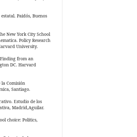
 estatal. Paidós, Buenos
 the New York City School
hematica. Policy Research
arvard University.
al Finding from an
ngton DC. Harvard
e la Comisión
ica, Santiago.
ativo. Estudio de los
ativa, Madrid,Aguilar.
ol choice: Politics,