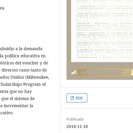
iva
 subsidio a la demanda
a política educativa en
stóricos del voucher y de
a diversos casos tanto de
stados Unidos (Milwaukee,
cholarships Program of
menta que no hay
PDF
 que el sistema de
ra incrementar la
ucativo.
Publicado
2018-11-18