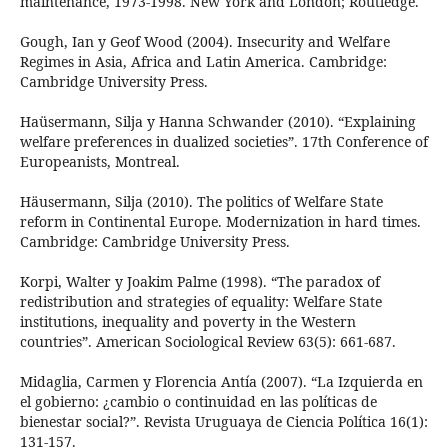
maintenance, 1973-1998. New York and London; Routledge.
Gough, Ian y Geof Wood (2004). Insecurity and Welfare
Regimes in Asia, Africa and Latin America. Cambridge:
Cambridge University Press.
Haüsermann, Silja y Hanna Schwander (2010). “Explaining
welfare preferences in dualized societies”. 17th Conference of
Europeanists, Montreal.
Häusermann, Silja (2010). The politics of Welfare State
reform in Continental Europe. Modernization in hard times.
Cambridge: Cambridge University Press.
Korpi, Walter y Joakim Palme (1998). “The paradox of
redistribution and strategies of equality: Welfare State
institutions, inequality and poverty in the Western
countries”. American Sociological Review 63(5): 661-687.
Midaglia, Carmen y Florencia Antía (2007). “La Izquierda en
el gobierno: ¿cambio o continuidad en las políticas de
bienestar social?”. Revista Uruguaya de Ciencia Política 16(1):
131-157.