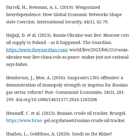
Farrell, H., Newman, A. L. (2019). Weaponized
Interdependence: How Global Economic Networks Shape
state Coercion. International Security, 44(1), 42-79.
Hajjaji, D. et al. (2023). Russia-Ukraine war live: Moscow cuts
oil supply to Poland – as it happened. The Guardian.
https://www.theguardian.com/
world/live/2023/feb/25/russia-
ukraine-war-live-china-role-as-peace- maker-just-not-rational-
says-biden.
Henderson, J., Moe, A. (2016). Gazprom’s LNG offensive: a
demonstration of monopoly strength or impetus for Russian
gas sector reform? Post- Communist Economies, 28(3), 281-
299. doi.org/10.1080/14631377.2016.1203206
Heussaff, C. et al. (2023). Russian crude oil tracker. Bruegel.
https://www.brue-
gel.org/dataset/russian-crude-oil-tracker
Hughes, L., Goldthau, A. (2020). Saudi on the Rhine?