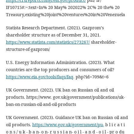
https://crsreports.congress.gov/product/
pdf/ IF/
IF10715#:~:text=In% 20 May% 202022% 2C% 20 the% 20
Treasury,existing%20joint%20ventures%20in%20Venezuela
Statista Research Department. (2021). Gazpromʼs
shareholder structure as of December 31, 2021.
https://www.statista.com/statistics/273267/
shareholder-
structure-of-gazprom/
U.S. Energy Information Administration. (2023). What
countries are the top producers and consumers of oil?
https://www.eia.gov/tools/faqs/faq
. php?id=709&t=6
UK Government. (2022). UK ban on Russian oil and oil
products. https://www. gov.uk/government/publications/uk-
ban-on-russian-oil-and-oil-products
UK Government. (2023). Guidance UK ban on Russian oil and
oil products.
https://www.gov.uk/government/pu-
b l i c a t i
o n s / u k - b a n- o n- r u s s i a n- o i l - a n d - o i l - pr o du