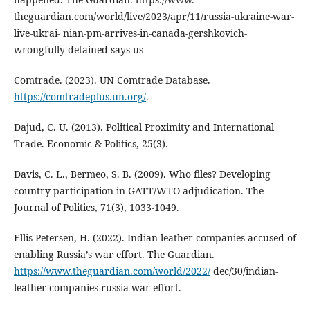
theguardian.com/world/live/2023/apr/11/russia-ukraine-war-
live-ukrai- nian-pm-arrives-in-canada-gershkovich-
wrongfully-detained-says-us
Comtrade. (2023). UN Comtrade Database.
https://comtradeplus.un.org/
.
Dajud, C. U. (2013). Political Proximity and International
Trade. Economic & Politics, 25(3).
Davis, C. L., Bermeo, S. B. (2009). Who files? Developing
country participation in GATT/WTO adjudication. The
Journal of Politics, 71(3), 1033-1049.
Ellis-Petersen, H. (2022). Indian leather companies accused of
enabling Russia’s war effort. The Guardian.
https://www.theguardian.com/world/2022/
dec/30/indian-
leather-companies-russia-war-effort.