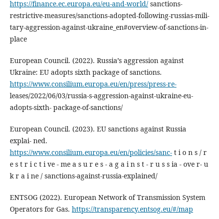
https://finance.ec.europa.eu/eu-and-world/
sanctions-
restrictive-measures/sanctions-adopted-following-russias-mili-
tary-aggression-against-ukraine_en#overview-of-sanctions-in-
place
European Council. (2022). Russia’s aggression against
Ukraine: EU adopts sixth package of sanctions.
https://www.consilium.europa.eu/en/press/press-re-
leases/2022/06/03/russia-s-aggression-against-ukraine-eu-
adopts-sixth- package-of-sanctions/
European Council. (2023). EU sanctions against Russia
explai- ned.
https://www.consilium.europa.eu/en/policies/sanc-
t i o n s / r
e s t r i c t i ve - me a s u r e s - a g a i n s t - r u s s ia - ove r- u
k r a i ne / sanctions-against-russia-explained/
ENTSOG (2022). European Network of Transmission System
Operators for Gas.
https://transparency.entsog.eu/#/map