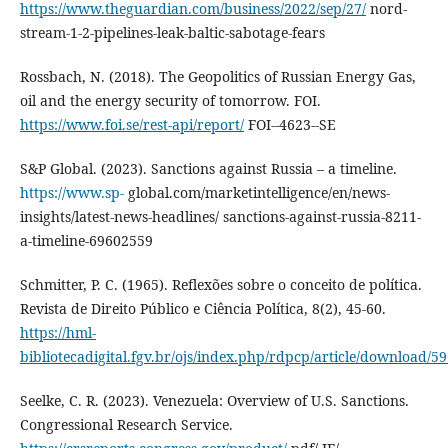
https://www.theguardian.com/business/2022/sep/27/
nord-
stream-1-2-pipelines-leak-baltic-sabotage-fears
Rossbach, N. (2018). The Geopolitics of Russian Energy Gas,
oil and the energy security of tomorrow. FOI.
https://www.foi.se/rest-api/report/
FOI--4623--SE
S&P Global. (2023). Sanctions against Russia – a timeline.
https://www.sp-
global.com/marketintelligence/en/news-
insights/latest-news-headlines/ sanctions-against-russia-8211-
a-timeline-69602559
Schmitter, P. C. (1965). Reflexões sobre o conceito de política.
Revista de Direito Público e Ciência Política, 8(2), 45-60.
https://hml-
bibliotecadigital.fgv.br/ojs/index.php/rdpcp/article/download/5
Seelke, C. R. (2023). Venezuela: Overview of U.S. Sanctions.
Congressional Research Service.