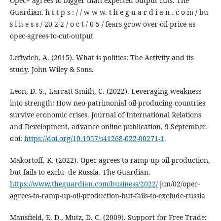
Opec+ agrees to bigger than expected output cuts. The
Guardian. h t t p s : / / w w w. t h e g u a r d i a n . c o m / bu
s i n e s s / 20 2 2 / o c t / 0 5 / fears-grow-over-oil-price-as-
opec-agrees-to-cut-output
Leftwich, A. (2015). What is politics: The Activity and its
study. John Wiley & Sons.
Leon, D. S., Larratt-Smith, C. (2022). Leveraging weakness
into strength: How neo-patrimonial oil-producing countries
survive economic crises. Journal of International Relations
and Development, advance online publication, 9 September.
doi:
https://doi.org/10.1057/s41268-022-00271-1
.
Makortoff, K. (2022). Opec agrees to ramp up oil production,
but fails to exclu- de Russia. The Guardian.
https://www.theguardian.com/business/2022/
jun/02/opec-
agrees-to-ramp-up-oil-production-but-fails-to-exclude-russia
Mansfield, E. D., Mutz, D. C. (2009). Support for Free Trade: