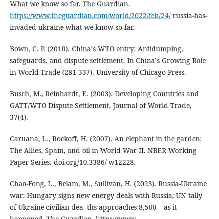
What we know so far. The Guardian.
https://www.theguardian.com/world/2022/feb/24/
russia-has-
invaded-ukraine-what-we-know-so-far.
Bown, C. P. (2010). Chinaʼs WTO entry: Antidumping,
safeguards, and dispute settlement. In Chinaʼs Growing Role
in World Trade (281-337). University of Chicago Press.
Busch, M., Reinhardt, E. (2003). Developing Countries and
GATT/WTO Dispute Settlement. Journal of World Trade,
37(4).
Caruana, L., Rockoff, H. (2007). An elephant in the garden:
The Allies, Spain, and oil in World War II. NBER Working
Paper Series. doi.org/10.3386/ w12228.
Chao-Fong, L., Belam, M., Sullivan, H. (2023). Russia-Ukraine
war: Hungary signs new energy deals with Russia; UN tally
of Ukraine civilian dea- ths approaches 8,500 – as it
happened. The Guardian. https://www.