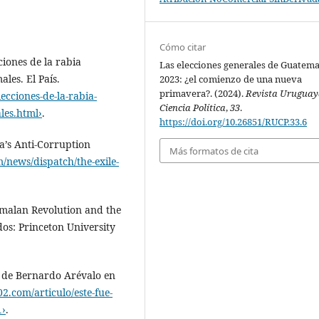
Cómo citar
ciones de la rabia
Las elecciones generales de Guatema
les. El País.
2023: ¿el comienzo de una nueva
primavera?. (2024).
Revista Uruguay
lecciones-de-la-rabia-
Ciencia Política
,
33
.
les.html›
.
https://doi.org/10.26851/RUCP.33.6
la’s Anti-Corruption
Más formatos de cita
news/dispatch/the-exile-
emalan Revolution and the
dos: Princeton University
o de Bernardo Arévalo en
2.com/articulo/este-fue-
1›
.