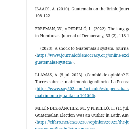
ISAACS, A. (2010). Guatemala on the Brink. Journ
108 122.
FREEMAN, W., y PERELLÓ, L. (2022). The long g
in Honduras. Journal of Democracy, 33 (2), 118 
— (2023). A shock to Guatemala’s system. Journal
‹
https://www.journalofdemocracy.org/online-excl
guatemalas-system/›
.
LLAMAS, A. (5 jul. 2023). ¿Cambió de opinión? 
Torres sobre el matrimonio igualitario. La Prens
‹
https://www.soy502.com/articulo/esto-pensaba-s
matrimonio-igualitario-101566›
.
MELÉNDEZ-SÁNCHEZ, M., y PERELLÓ, L. (11 jul.
Guatemalan Election Was an Outlier in Latin Ame
‹
https://elfaro.net/en/202307/opinion/26925/the-j
was-an-outlier-in-latin-america›
.