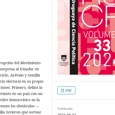
rrupción del Movimiento
sorpresa al triunfar en
cerlo, Arévalo y Semilla
io electoral en su propio
ciones. Primero, define la
PDF
eciente en un país con un
eclive democrático en la
resume los obstáculos —
Publicado
lla tuvieron que sortear
2024-08-22