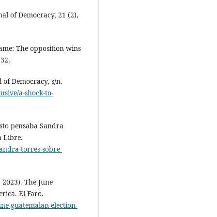
al of Democracy, 21 (2),
ame: The opposition wins
132.
 of Democracy, s/n.
usive/a-shock-to-
Esto pensaba Sandra
a Libre.
andra-torres-sobre-
 2023). The June
rica. El Faro.
une-guatemalan-election-