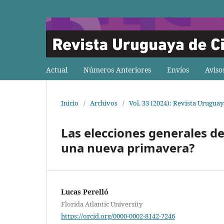
Actual
Números Anteriores
Envíos
Aviso
Inicio
/
Archivos
/
Vol. 33 (2024): Revista Uruguay
Las elecciones generales d
una nueva primavera?
Lucas Perelló
Florida Atlantic University
https://orcid.org/0000-0002-8142-7246