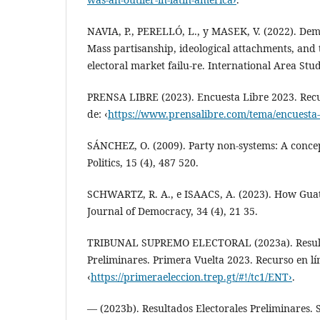
NAVIA, P., PERELLÓ, L., y MASEK, V. (2022). De
Mass partisanship, ideological attachments, and 
electoral market failu-re. International Area Stud
PRENSA LIBRE (2023). Encuesta Libre 2023. Recu
de: ‹
https://www.prensalibre.com/tema/encuesta-
SÁNCHEZ, O. (2009). Party non-systems: A concep
Politics, 15 (4), 487 520.
SCHWARTZ, R. A., e ISAACS, A. (2023). How Gua
Journal of Democracy, 34 (4), 21 35.
TRIBUNAL SUPREMO ELECTORAL (2023a). Resulta
Preliminares. Primera Vuelta 2023. Recurso en l
‹
https://primeraeleccion.trep.gt/#!/tc1/ENT›
.
— (2023b). Resultados Electorales Preliminares.