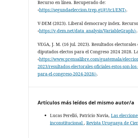
Recurso en línea. Recuperado de:
‹
https://segundaeleccion.trep.gt/#!/tc1/ENT›
.
V-DEM (2023). Liberal democracy index. Recurso
‹
https://v-dem.net/data_analysis/VariableGraph/›
.
VEGA, J. M. (16 jul. 2023). Resultados electorales 
diputados electos para el Congreso 2024 2028. L
‹
https://www.prensalibre.com/guatemala/eleccio
2023/resultados-electorales-oficiales-estos-son-los
para-el-congreso-2024-2028/›
.
Artículos más leídos del mismo autor/a
Lucas Perelló, Patricio Navia,
Las eleccion
inconstitucional
,
Revista Uruguaya de Cienc