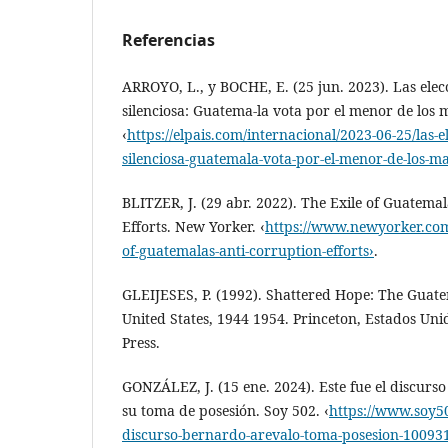
Referencias
ARROYO, L., y BOCHE, E. (25 jun. 2023). Las elec
silenciosa: Guatema-la vota por el menor de los ma
‹
https://elpais.com/internacional/2023-06-25/las-e
silenciosa-guatemala-vota-por-el-menor-de-los-ma
BLITZER, J. (29 abr. 2022). The Exile of Guatema
Efforts. New Yorker. ‹
https://www.newyorker.com/
of-guatemalas-anti-corruption-efforts›
.
GLEIJESES, P. (1992). Shattered Hope: The Guat
United States, 1944 1954. Princeton, Estados Uni
Press.
GONZÁLEZ, J. (15 ene. 2024). Este fue el discurs
su toma de posesión. Soy 502. ‹
https://www.soy50
discurso-bernardo-arevalo-toma-posesion-10093