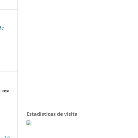
de
guaya
Estadísticas de visita
s 4.0
.