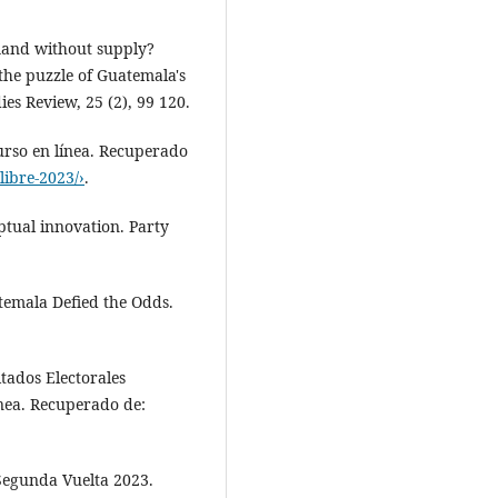
mand without supply?
the puzzle of Guatemala's
ies Review, 25 (2), 99 120.
rso en línea. Recuperado
libre-2023/›
.
tual innovation. Party
temala Defied the Odds.
dos Electorales
ínea. Recuperado de:
 Segunda Vuelta 2023.