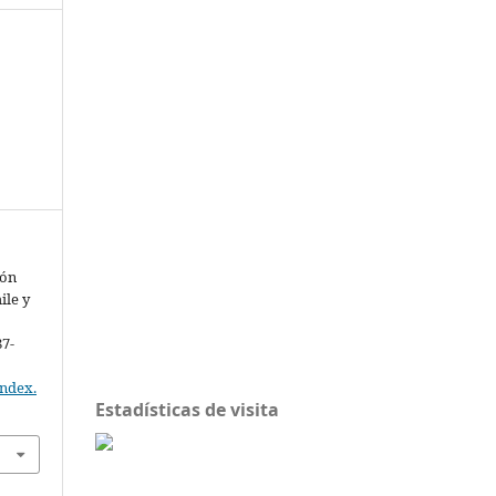
ión
ile y
87-
index.
Estadísticas de visita