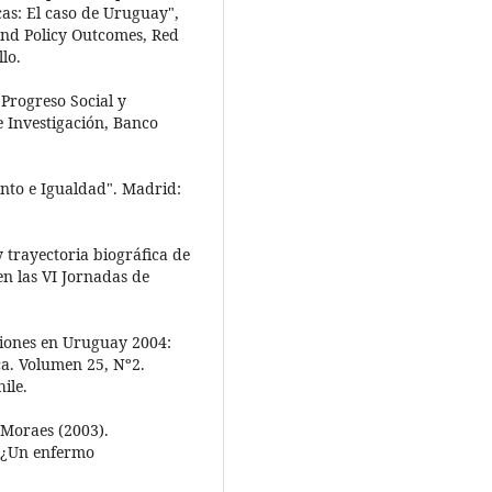
cas: El caso de Uruguay",
 and Policy Outcomes, Red
lo.
, Progreso Social y
 Investigación, Banco
iento e Igualdad". Madrid:
y trayectoria biográfica de
n las VI Jornadas de
ciones en Uruguay 2004:
ca. Volumen 25, Nº2.
ile.
 Moraes (2003).
, ¿Un enfermo