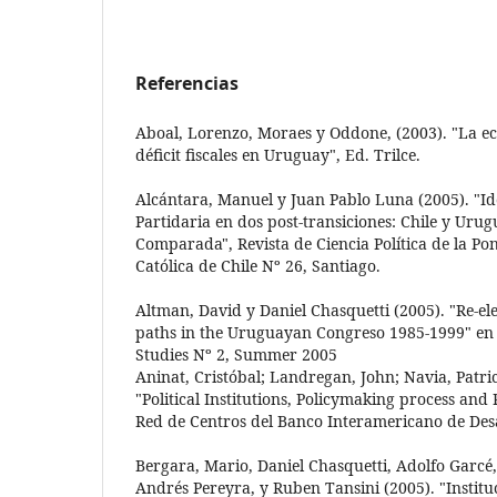
Referencias
Aboal, Lorenzo, Moraes y Oddone, (2003). "La ec
déficit fiscales en Uruguay", Ed. Trilce.
Alcántara, Manuel y Juan Pablo Luna (2005). "I
Partidaria en dos post-transiciones: Chile y Uru
Comparada", Revista de Ciencia Política de la Pon
Católica de Chile Nº 26, Santiago.
Altman, David y Daniel Chasquetti (2005). "Re-ele
paths in the Uruguayan Congreso 1985-1999" en J
Studies Nº 2, Summer 2005
Aninat, Cristóbal; Landregan, John; Navia, Patric
"Political Institutions, Policymaking process and 
Red de Centros del Banco Interamericano de Desa
Bergara, Mario, Daniel Chasquetti, Adolfo Garcé
Andrés Pereyra, y Ruben Tansini (2005). "Instituc