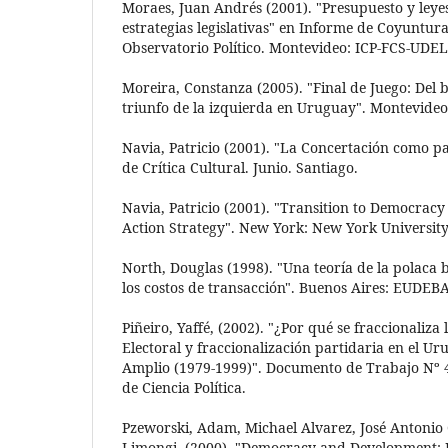
Moraes, Juan Andrés (2001). "Presupuesto y leye
estrategias legislativas" en Informe de Coyuntura 
Observatorio Político. Montevideo: ICP-FCS-UDE
Moreira, Constanza (2005). "Final de Juego: Del b
triunfo de la izquierda en Uruguay". Montevideo:
Navia, Patricio (2001). "La Concertación como par
de Crítica Cultural. Junio. Santiago.
Navia, Patricio (2001). "Transition to Democracy 
Action Strategy". New York: New York University
North, Douglas (1998). "Una teoría de la polaca 
los costos de transacción". Buenos Aires: EUDEBA
Piñeiro, Yaffé, (2002). "¿Por qué se fraccionaliza
Electoral y fraccionalización partidaria en el Ur
Amplio (1979-1999)". Documento de Trabajo Nº 4
de Ciencia Política.
Pzeworski, Adam, Michael Alvarez, José Antoni
Limongi, (2000). "Democracy and Development: Po