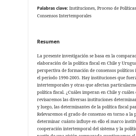
Palabras clave:
Instituciones, Proceso de Políticas
Consensos Intertemporales
Resumen
La presente investigación se basa en la compara
elaboración de la política fiscal en Chile y Urug
perspectiva de formación de consensos políticos
el período 1990-2005. Hay instituciones que fue
intertemporales y otras que afectan particularm
política fiscal. ¿Cuáles imperan en Chile y cuál
revisaremos las diversas instituciones determinan
y luego, las determinantes de la política fiscal p
Relevaremos el grado de consenso en torno a la p
determinar cuánto influye en ello el marco instit
cooperación intertemporal del sistema y la polític
partir de una visión comparada cuestionamos el 