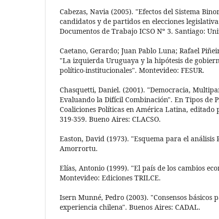
Cabezas, Navia (2005). "Efectos del Sistema Bin
candidatos y de partidos en elecciones legislativ
Documentos de Trabajo ICSO Nº 3. Santiago: Univ
Caetano, Gerardo; Juan Pablo Luna; Rafael Piñeir
"La izquierda Uruguaya y la hipótesis de gobiern
político-institucionales". Montevideo: FESUR.
Chasquetti, Daniel. (2001). "Democracia, Multipa
Evaluando la Difícil Combinación". En Tipos de P
Coaliciones Políticas en América Latina, editado
319-359. Bueno Aires: CLACSO.
Easton, David (1973). "Esquema para el análisis P
Amorrortu.
Elías, Antonio (1999). "El país de los cambios ec
Montevideo: Ediciones TRILCE.
Isern Munné, Pedro (2003). "Consensos básicos p
experiencia chilena". Buenos Aires: CADAL.