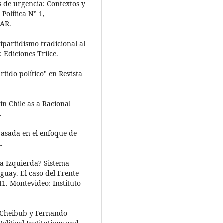
s de urgencia: Contextos y
Política Nº 1,
LAR.
ipartidismo tradicional al
 Ediciones Trilce.
tido político" en Revista
in Chile as a Racional
.
basada en el enfoque de
.
 la Izquierda? Sistema
uguay. El caso del Frente
1. Montevideo: Instituto
o Cheibub y Fernando
litical Institutions and