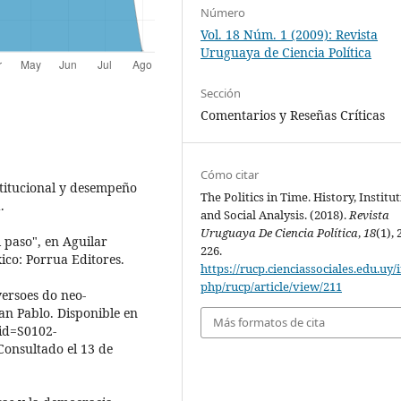
Número
Vol. 18 Núm. 1 (2009): Revista
Uruguaya de Ciencia Política
Sección
Comentarios y Reseñas Críticas
Cómo citar
stitucional y desempeño
The Politics in Time. History, Institu
.
and Social Analysis. (2018).
Revista
Uruguaya De Ciencia Política
,
18
(1), 
l paso", en Aguilar
226.
xico: Porrua Editores.
https://rucp.cienciassociales.edu.uy/
php/rucp/article/view/211
versoes do neo-
San Pablo. Disponible en
Más formatos de cita
pid=S0102-
onsultado el 13 de