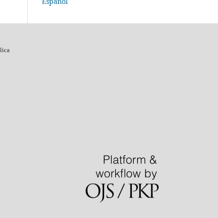
Español
lica