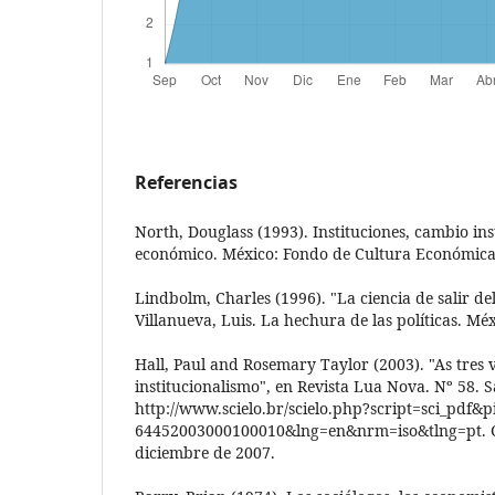
Referencias
North, Douglass (1993). Instituciones, cambio in
económico. México: Fondo de Cultura Económica
Lindbolm, Charles (1996). "La ciencia de salir de
Villanueva, Luis. La hechura de las políticas. Mé
Hall, Paul and Rosemary Taylor (2003). "As tres 
institucionalismo", en Revista Lua Nova. Nº 58. 
http://www.scielo.br/scielo.php?script=sci_pdf&
64452003000100010&lng=en&nrm=iso&tlng=pt. C
diciembre de 2007.