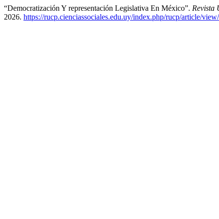
“Democratización Y representación Legislativa En México”.
Revista 
2026.
https://rucp.cienciassociales.edu.uy/index.php/rucp/article/view