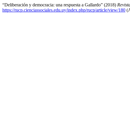
“Deliberación y democracia: una respuesta a Gallardo” (2018)
Revist
https://rucp.cienciassociales.edu.uy/index.php/rucp/article/view/180
(A