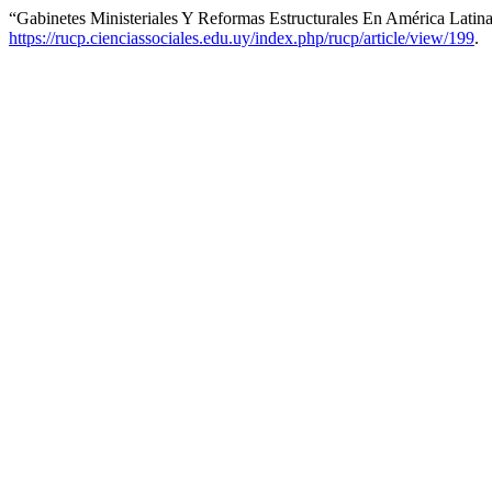
“Gabinetes Ministeriales Y Reformas Estructurales En América Latin
https://rucp.cienciassociales.edu.uy/index.php/rucp/article/view/199
.