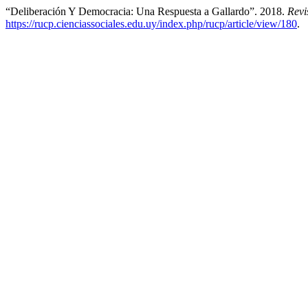
“Deliberación Y Democracia: Una Respuesta a Gallardo”. 2018.
Revi
https://rucp.cienciassociales.edu.uy/index.php/rucp/article/view/180
.