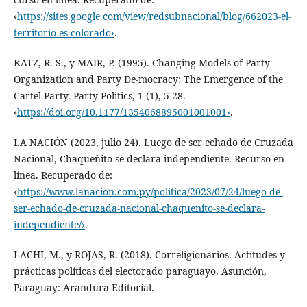
‹
https://sites.google.com/view/redsubnacional/blog/662023-el-
territorio-es-colorado›
.
KATZ, R. S., y MAIR, P. (1995). Changing Models of Party
Organization and Party De-mocracy: The Emergence of the
Cartel Party. Party Politics, 1 (1), 5 28.
‹
https://doi.org/10.1177/1354068895001001001›
.
LA NACIÓN (2023, julio 24). Luego de ser echado de Cruzada
Nacional, Chaqueñito se declara independiente. Recurso en
línea. Recuperado de:
‹
https://www.lanacion.com.py/politica/2023/07/24/luego-de-
ser-echado-de-cruzada-nacional-chaquenito-se-declara-
independiente/›
.
LACHI, M., y ROJAS, R. (2018). Correligionarios. Actitudes y
prácticas políticas del electorado paraguayo. Asunción,
Paraguay: Arandura Editorial.