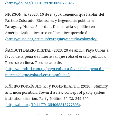
‹
https://doi.org/10.1017/9781009072045›
.
NICKSON, A. (2023, 16 de mayo). Tenemos que hablar del
Partido Colorado. Elecciones y hegemonía política en
Paraguay. Nueva Sociedad. Democracia y política en
América Latina. Recurso en línea. Recuperado de:
‹
https://nuso.org/articulo/Paraguay-partido-colorado/›
.
ÑANDUTI DIARIO DIGITAL (2023, 20 de abril). Payo Cubas a
favor de la pena de muerte «al que roba el erario público».
Recurso en línea. Recuperado de:
‹
https://nanduti.com.py/payo-cubas-a-favor-de-la-pena-de-
muerte-al-que-roba-el-erario-publico/›
.
PIÑEIRO RODRÍGUEZ, R., y ROSENBLATT, F. (2020). Stability
and incorporation: Toward a new concept of party system
institutionalization. Party Politics, 26 (2), 249 260.
‹
https://doi.org/10.1177/1354068818777895›
.