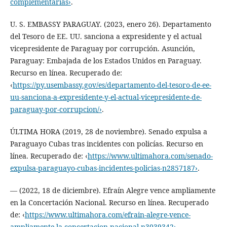
complementarias›
.
U. S. EMBASSY PARAGUAY. (2023, enero 26). Departamento
del Tesoro de EE. UU. sanciona a expresidente y el actual
vicepresidente de Paraguay por corrupción. Asunción,
Paraguay: Embajada de los Estados Unidos en Paraguay.
Recurso en línea. Recuperado de:
‹
https://py.usembassy.gov/es/departamento-del-tesoro-de-ee-
uu-sanciona-a-expresidente-y-el-actual-vicepresidente-de-
paraguay-por-corrupcion/›
.
ÚLTIMA HORA (2019, 28 de noviembre). Senado expulsa a
Paraguayo Cubas tras incidentes con policías. Recurso en
línea. Recuperado de: ‹
https://www.ultimahora.com/senado-
expulsa-paraguayo-cubas-incidentes-policias-n2857187›
.
— (2022, 18 de diciembre). Efraín Alegre vence ampliamente
en la Concertación Nacional. Recurso en línea. Recuperado
de: ‹
https://www.ultimahora.com/efrain-alegre-vence-
ampliamente-la-concertacion-nacional-n3039342›
.