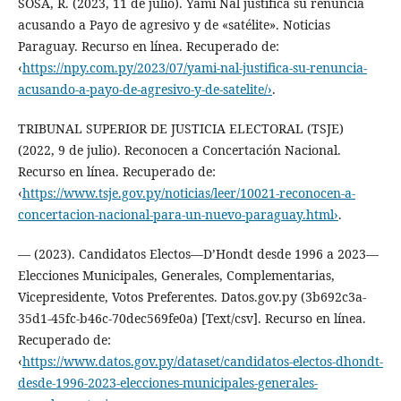
SOSA, R. (2023, 11 de julio). Yami Nal justifica su renuncia
acusando a Payo de agresivo y de «satélite». Noticias
Paraguay. Recurso en línea. Recuperado de:
‹
https://npy.com.py/2023/07/yami-nal-justifica-su-renuncia-
acusando-a-payo-de-agresivo-y-de-satelite/›
.
TRIBUNAL SUPERIOR DE JUSTICIA ELECTORAL (TSJE)
(2022, 9 de julio). Reconocen a Concertación Nacional.
Recurso en línea. Recuperado de:
‹
https://www.tsje.gov.py/noticias/leer/10021-reconocen-a-
concertacion-nacional-para-un-nuevo-paraguay.html›
.
— (2023). Candidatos Electos—D’Hondt desde 1996 a 2023—
Elecciones Municipales, Generales, Complementarias,
Vicepresidente, Votos Preferentes. Datos.gov.py (3b692c3a-
35d1-45fc-b46c-70dec569fe0a) [Text/csv]. Recurso en línea.
Recuperado de:
‹
https://www.datos.gov.py/dataset/candidatos-electos-dhondt-
desde-1996-2023-elecciones-municipales-generales-