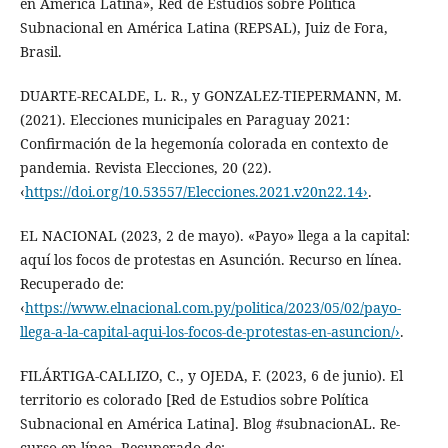
en América Latina», Red de Estudios sobre Política
Subnacional en América Latina (REPSAL), Juiz de Fora,
Brasil.
DUARTE-RECALDE, L. R., y GONZALEZ-TIEPERMANN, M.
(2021). Elecciones municipales en Paraguay 2021:
Confirmación de la hegemonía colorada en contexto de
pandemia. Revista Elecciones, 20 (22).
‹
https://doi.org/10.53557/Elecciones.2021.v20n22.14›
.
EL NACIONAL (2023, 2 de mayo). «Payo» llega a la capital:
aquí los focos de protestas en Asunción. Recurso en línea.
Recuperado de:
‹
https://www.elnacional.com.py/politica/2023/05/02/payo-
llega-a-la-capital-aqui-los-focos-de-protestas-en-asuncion/›
.
FILÁRTIGA-CALLIZO, C., y OJEDA, F. (2023, 6 de junio). El
territorio es colorado [Red de Estudios sobre Política
Subnacional en América Latina]. Blog #subnacionAL. Re-
curso en línea. Recuperado de: