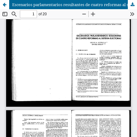
Escenarios parlamentarios resultantes de cuatro reformas al sistema electoral