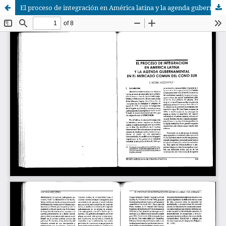
El proceso de integración en América latina y la agenda gubernamental en el mercado común del Cono Sur