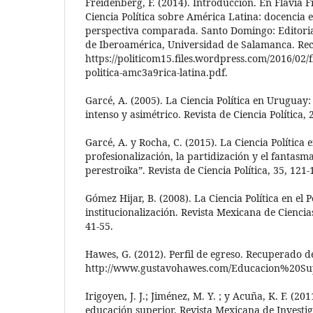
Freidenberg, F. (2014). Introducción. En Flavia F
Ciencia Política sobre América Latina: docencia e
perspectiva comparada. Santo Domingo: Editori
de Iberoamérica, Universidad de Salamanca. Re
https://politicom15.files.wordpress.com/2016/02/f
politica-amc3a9rica-latina.pdf.
Garcé, A. (2005). La Ciencia Política en Uruguay:
intenso y asimétrico. Revista de Ciencia Política, 
Garcé, A. y Rocha, C. (2015). La Ciencia Política
profesionalización, la partidización y el fantas
perestroika”. Revista de Ciencia Política, 35, 121-
Gómez Hijar, B. (2008). La Ciencia Política en el Pe
institucionalización. Revista Mexicana de Ciencias 
41-55.
Hawes, G. (2012). Perfil de egreso. Recuperado d
http://www.gustavohawes.com/Educacion%20Sup
Irigoyen, J. J.; Jiménez, M. Y. ; y Acuña, K. F. (2
educación superior. Revista Mexicana de Investig