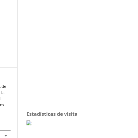
l de
 la
l
ro.
Estadísticas de visita
2