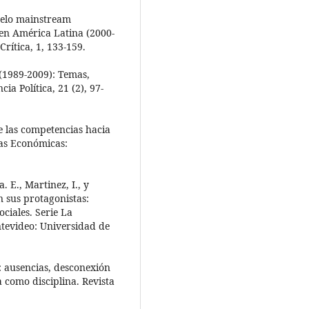
delo mainstream
 en América Latina (2000-
rítica, 1, 133-159.
 (1989-2009): Temas,
ia Política, 21 (2), 97-
 las competencias hacia
ias Económicas:
. E., Martinez, I., y
 sus protagonistas:
ociales. Serie La
ntevideo: Universidad de
ú: ausencias, desconexión
a como disciplina. Revista