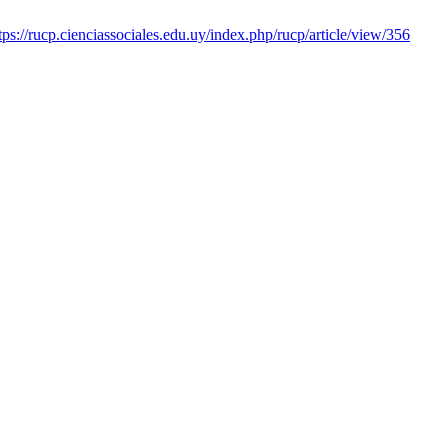
tps://rucp.cienciassociales.edu.uy/index.php/rucp/article/view/356