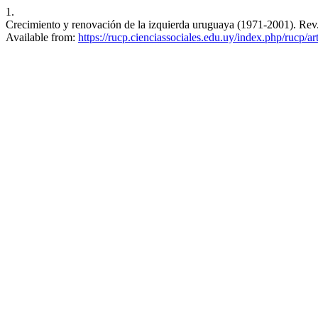
1.
Crecimiento y renovación de la izquierda uruguaya (1971-2001). Rev. 
Available from:
https://rucp.cienciassociales.edu.uy/index.php/rucp/ar