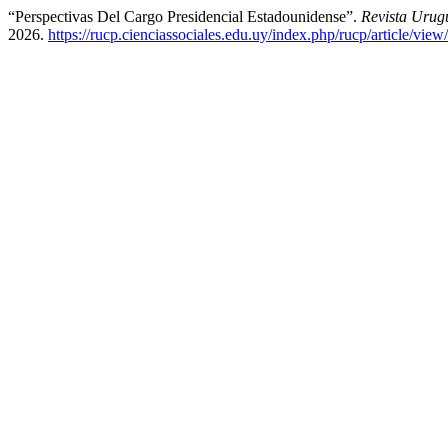
“Perspectivas Del Cargo Presidencial Estadounidense”.
Revista Urugu
2026.
https://rucp.cienciassociales.edu.uy/index.php/rucp/article/view