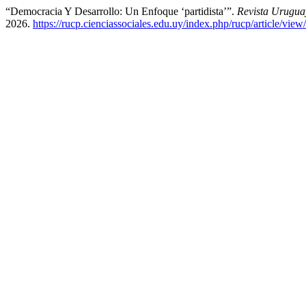
“Democracia Y Desarrollo: Un Enfoque ‘partidista’”.
Revista Uruguay
2026.
https://rucp.cienciassociales.edu.uy/index.php/rucp/article/view