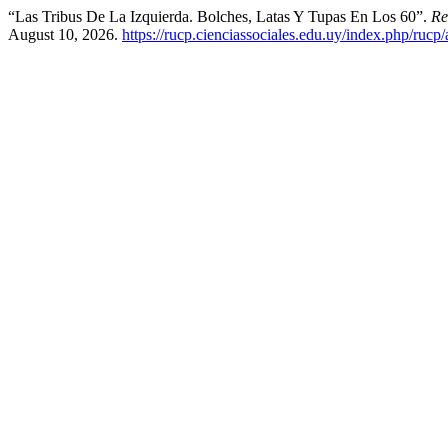
“Las Tribus De La Izquierda. Bolches, Latas Y Tupas En Los 60”.
Re
August 10, 2026.
https://rucp.cienciassociales.edu.uy/index.php/rucp/