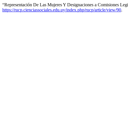
“Representación De Las Mujeres Y Designaciones a Comisiones Legis
https://rucp.cienciassociales.edu.uy/index.php/rucp/article/view/90
.