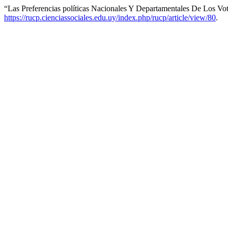
“Las Preferencias políticas Nacionales Y Departamentales De Los V
https://rucp.cienciassociales.edu.uy/index.php/rucp/article/view/80
.