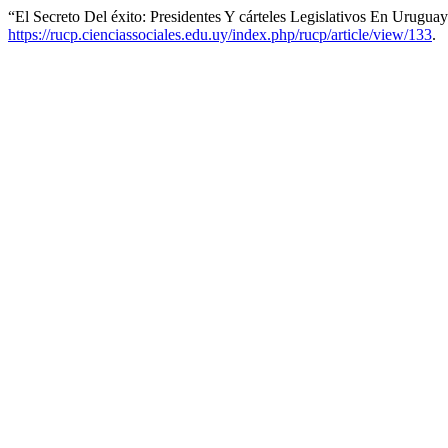
“El Secreto Del éxito: Presidentes Y cárteles Legislativos En Urugu
https://rucp.cienciassociales.edu.uy/index.php/rucp/article/view/133
.