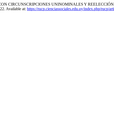
ON CIRCUNSCRIPCIONES UNINOMINALES Y REELECCIÓN I
22. Available at:
https://rucp.cienciassociales.edu.uy/index.php/rucp/ar