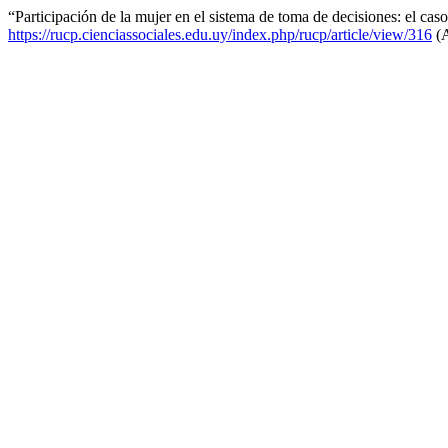
“Participación de la mujer en el sistema de toma de decisiones: el ca
https://rucp.cienciassociales.edu.uy/index.php/rucp/article/view/316
(A