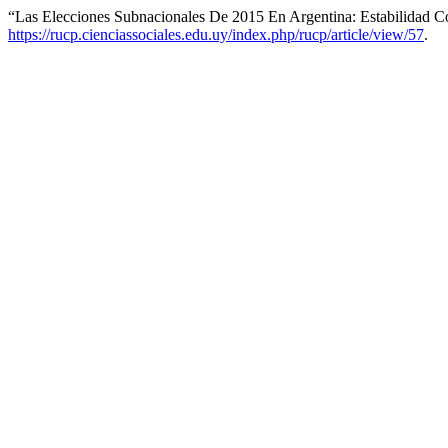
“Las Elecciones Subnacionales De 2015 En Argentina: Estabilidad 
https://rucp.cienciassociales.edu.uy/index.php/rucp/article/view/57
.