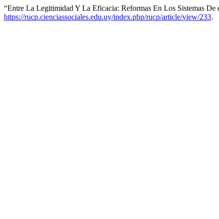
“Entre La Legitimidad Y La Eficacia: Reformas En Los Sistemas De 
https://rucp.cienciassociales.edu.uy/index.php/rucp/article/view/233
.