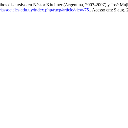
 y ethos discursivo en Néstor Kirchner (Argentina, 2003-2007) y José M
ciassociales.edu.uy/index.php/rucp/article/view/75.
. Acesso em: 9 aug. 