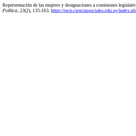
Representación de las mujeres y designaciones a comisiones legislativa
Política
,
23
(2), 135-163.
https://rucp.cienciassociales.edu.uy/index.ph