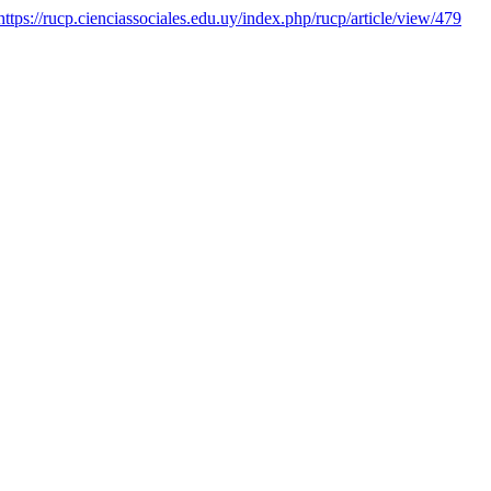
https://rucp.cienciassociales.edu.uy/index.php/rucp/article/view/479