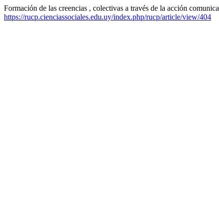
Formación de las creencias , colectivas a través de la acción comunic
https://rucp.cienciassociales.edu.uy/index.php/rucp/article/view/404