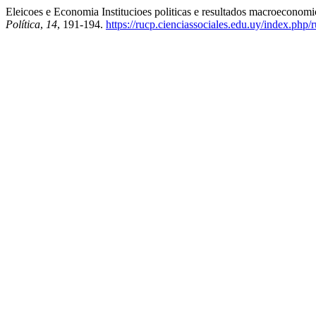
Eleicoes e Economia Institucioes politicas e resultados macroeconom
Política
,
14
, 191-194.
https://rucp.cienciassociales.edu.uy/index.php/