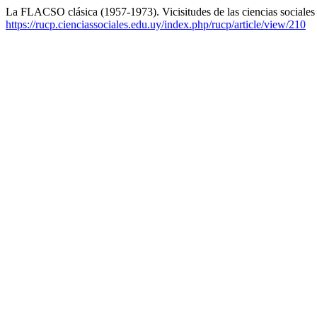
La FLACSO clásica (1957-1973). Vicisitudes de las ciencias sociales
https://rucp.cienciassociales.edu.uy/index.php/rucp/article/view/210