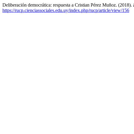
Deliberación democrática: respuesta a Cristian Pérez Muñoz. (2018).
https://rucp.cienciassociales.edu.uy/index.php/rucp/article/view/156