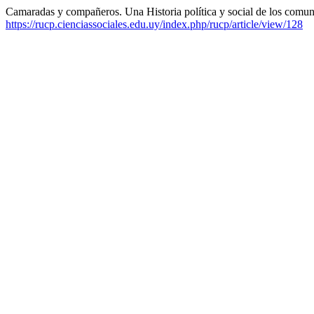
Camaradas y compañeros. Una Historia política y social de los comun
https://rucp.cienciassociales.edu.uy/index.php/rucp/article/view/128