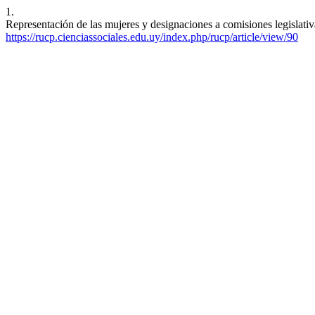
1.
Representación de las mujeres y designaciones a comisiones legislativa
https://rucp.cienciassociales.edu.uy/index.php/rucp/article/view/90