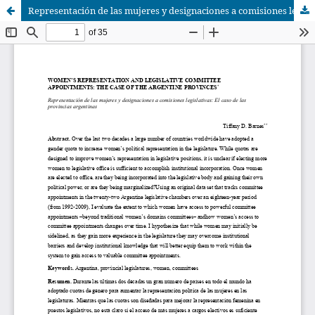
Representación de las mujeres y designaciones a comisiones legislativas: El caso de las provincias argentinas